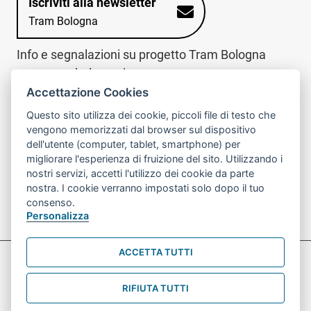
Iscriviti alla newsletter
Tram Bologna
Info e segnalazioni su progetto Tram Bologna
www.trambologna.it
Accettazione Cookies
trova infopoint sulla mappa interattiva
telefona al call center
Questo sito utilizza dei cookie, piccoli file di testo che
Trova l'infopoint
Chiama il call
vengono memorizzati dal browser sul dispositivo
più vicino
center
dell'utente (computer, tablet, smartphone) per
800078611
migliorare l'esperienza di fruizione del sito. Utilizzando i
nostri servizi, accetti l'utilizzo dei cookie da parte
Contatto cantiere per emergenze nei giorni festivi
nostra. I cookie verranno impostati solo dopo il tuo
o nelle ore notturne:
366 65 36 063
consenso.
Personalizza
ACCETTA TUTTI
Preferenze Cookie prova
Informativa sul trattamento dei dati personali
RIFIUTA TUTTI