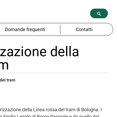
Domande frequenti
Contatti
zzazione della
am
 del tram
ierizzazione della Linea rossa del tram di Bologna. I
ea Emilio Lepido di Borgo Panigale e da quello del