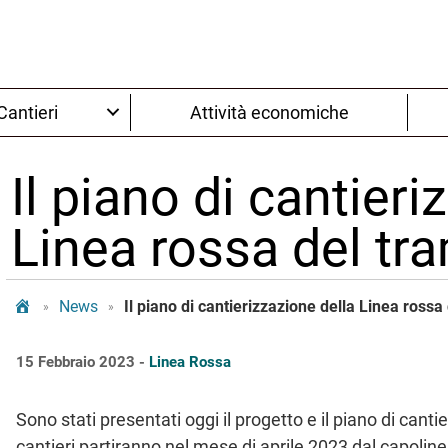
Cantieri
Attività economiche
Il piano di cantieri
Linea rossa del tr
Tram Bologna
News
Il piano di cantierizzazione della Linea rossa
»
»
15 Febbraio 2023 -
Linea Rossa
Sono stati presentati oggi il progetto e il piano di cant
cantieri partiranno nel mese di aprile 2023 dal capolin