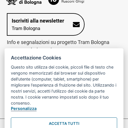
Iscriviti alla newsletter
Tram Bologna
Info e segnalazioni su progetto Tram Bologna
www.trambologna.it
Accettazione Cookies
trova infopoint sulla mappa interattiva
telefona al call center
Questo sito utilizza dei cookie, piccoli file di testo che
Trova l'infopoint
Chiama il call
vengono memorizzati dal browser sul dispositivo
più vicino
center
dell'utente (computer, tablet, smartphone) per
800078611
migliorare l'esperienza di fruizione del sito. Utilizzando i
nostri servizi, accetti l'utilizzo dei cookie da parte
Contatto cantiere per emergenze nei giorni festivi
nostra. I cookie verranno impostati solo dopo il tuo
o nelle ore notturne:
366 65 36 063
consenso.
Personalizza
ACCETTA TUTTI
Preferenze Cookie prova