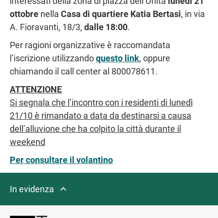
interessati della zona di piazza dell’Unità
lunedì 21
ottobre
nella
Casa di quartiere Katia Bertasi
, in via
A. Fioravanti, 18/3,
dalle 18:00
.
Per ragioni organizzative è raccomandata
l’iscrizione utilizzando
questo link
, oppure
chiamando il call center al 800078611.
ATTENZIONE
Si segnala che l’incontro con i residenti di lunedì
21/10 è rimandato a data da destinarsi a causa
dell’alluvione che ha colpito la città durante il
weekend
Per consultare il volantino
In evidenza