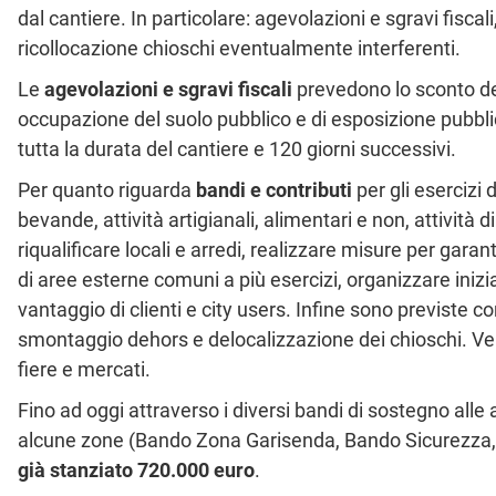
dal cantiere. In particolare: agevolazioni e sgravi fisca
ricollocazione chioschi eventualmente interferenti.
Le
agevolazioni e sgravi fiscali
prevedono lo sconto de
occupazione del suolo pubblico e di esposizione pubblici
tutta la durata del cantiere e 120 giorni successivi.
Per quanto riguarda
bandi e contributi
per gli esercizi 
bevande, attività artigianali, alimentari e non, attività d
riqualificare locali e arredi, realizzare misure per garanti
di aree esterne comuni a più esercizi, organizzare inizia
vantaggio di clienti e city users. Infine sono previste c
smontaggio dehors e delocalizzazione dei chioschi. Verr
fiere e mercati.
Fino ad oggi attraverso i diversi bandi di sostegno alle at
alcune zone (Bando Zona Garisenda, Bando Sicurezza
già stanziato 720.000 euro
.