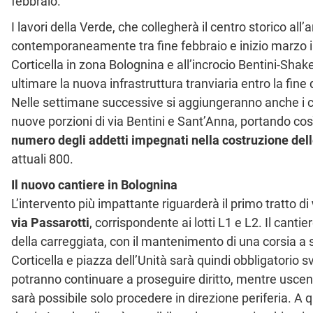
febbraio.
I lavori della Verde, che collegherà il centro storico all’
contemporaneamente tra fine febbraio e inizio marzo in 
Corticella in zona Bolognina e all’incrocio Bentini-Shak
ultimare la nuova infrastruttura tranviaria entro la fine
Nelle settimane successive si aggiungeranno anche i cant
nuove porzioni di via Bentini e Sant’Anna, portando cos
numero degli addetti impegnati nella costruzione dell
attuali 800.
Il nuovo cantiere in Bolognina
L’intervento più impattante riguarderà il primo tratto di
via Passarotti
, corrispondente ai lotti L1 e L2. Il cantie
della carreggiata, con il mantenimento di una corsia a se
Corticella e piazza dell’Unità sarà quindi obbligatorio 
potranno continuare a proseguire diritto, mentre uscend
sarà possibile solo procedere in direzione periferia. A 