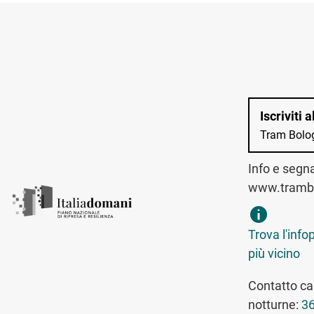
Iscriviti 
Tram Bolo
Info e segn
www.trambo
trova infopo
Trova l'info
più vicino
Contatto can
notturne:
36