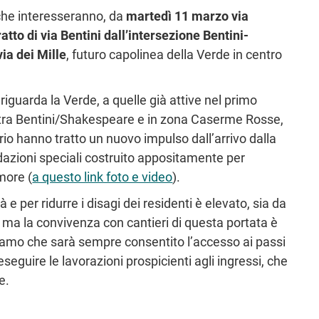
e che interesseranno, da
martedì 11 marzo via
tto di via Bentini dall’intersezione Bentini-
via dei Mille
, futuro capolinea della Verde in centro
iguarda la Verde, a quelle già attive nel primo
one tra Bentini/Shakespeare e in zona Caserme Rosse,
ario hanno tratto un nuovo impulso dall’arrivo dalla
dazioni speciali costruito appositamente per
more (
a questo link foto e video
).
 e per ridurre i disagi dei residenti è elevato, sia da
 ma la convivenza con cantieri di questa portata è
iamo che sarà sempre consentito l’accesso ai passi
eseguire le lavorazioni prospicienti agli ingressi, che
e.