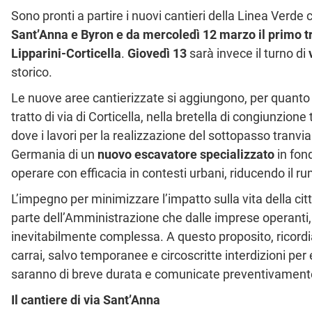
Sono pronti a partire i nuovi cantieri della Linea Verd
Sant’Anna e Byron e da mercoledì 12 marzo il primo tra
Lipparini-Corticella
.
Giovedì 13
sarà invece il turno di
storico.
Le nuove aree cantierizzate si aggiungono, per quanto r
tratto di via di Corticella, nella bretella di congiunzi
dove i lavori per la realizzazione del sottopasso tranvi
Germania di un
nuovo escavatore specializzato
in fon
operare con efficacia in contesti urbani, riducendo il ru
L’impegno per minimizzare l’impatto sulla vita della città
parte dell’Amministrazione che dalle imprese operanti,
inevitabilmente complessa. A questo proposito, ricord
carrai, salvo temporanee e circoscritte interdizioni per 
saranno di breve durata e comunicate preventivament
Il cantiere di via Sant’Anna