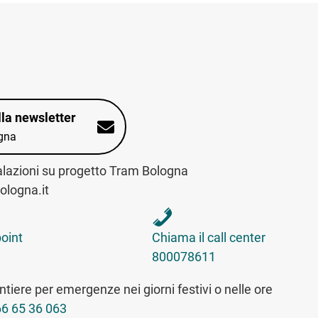
alla newsletter
gna
alazioni su progetto Tram Bologna
logna.it
int sulla mappa interattiva
telefona al call center
point
Chiama il call center
800078611
tiere per emergenze nei giorni festivi o nelle ore
6 65 36 063