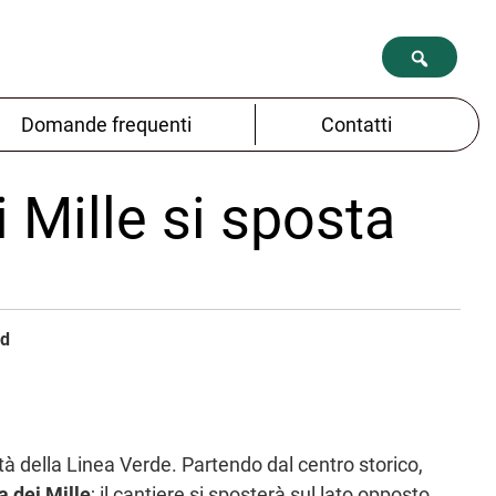
Domande frequenti
Contatti
ei Mille si sposta
ud
tà della Linea Verde. Partendo dal centro storico,
a dei Mille
; il cantiere si sposterà sul lato opposto