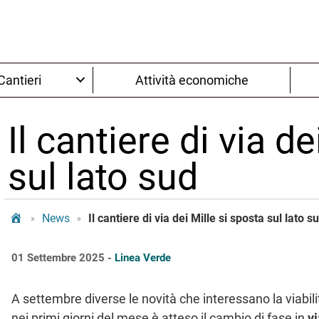
Cantieri
Attività economiche
Il cantiere di via d
sul lato sud
Tram Bologna
News
Il cantiere di via dei Mille si sposta sul lato s
»
»
01 Settembre 2025 -
Linea Verde
A settembre diverse le novità che interessano la viabili
nei primi giorni del mese è atteso il cambio di fase in
vi