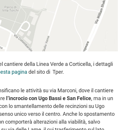
 cantiere della Linea Verde a Corticella, i dettagli
esta pagina
del sito di Tper.
nsificano le attività su via Marconi, dove il cantiere
are
l’incrocio con Ugo Bassi e San Felice
, ma in un
con lo smantellamento delle recinzioni su Ugo
a senso unico verso il centro. Anche lo spostamento
on comporterà alterazioni alla viabilità, salvo
 su via delle Lame, il cui trasferimento sul lato