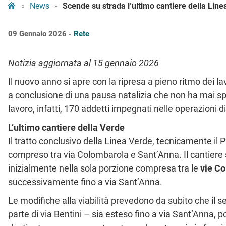
Tram Bologna
News
»
»
09 Gennaio 2026 -
Rete
Notizia aggiornata al 15 gennaio 2026
Il nuovo anno si apre con la ripresa a pieno ritmo dei lav
a conclusione di una pausa natalizia che non ha mai spen
lavoro, infatti, 170 addetti impegnati nelle operazioni d
L’ultimo cantiere della Verde
Il tratto conclusivo della Linea Verde, tecnicamente il P
compreso tra via Colombarola e Sant’Anna. Il cantiere s
inizialmente nella sola porzione compresa tra le
vie C
successivamente fino a via Sant’Anna.
Le modifiche alla viabilità prevedono da subito che il s
parte di via Bentini – sia esteso fino a via Sant’Anna, p