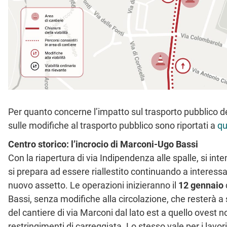
Per quanto concerne l’impatto sul trasporto pubblico del
sulle modifiche al trasporto pubblico sono riportati a
qu
Centro storico: l’incrocio di Marconi-Ugo Bassi
Con la riapertura di via Indipendenza alle spalle, si inte
si prepara ad essere riallestito continuando a interess
nuovo assetto. Le operazioni inizieranno il
12 gennaio
Bassi, senza modifiche alla circolazione, che resterà 
del cantiere di via Marconi dal lato est a quello ovest n
restringimenti di carreggiata. Lo stesso vale per i lavori