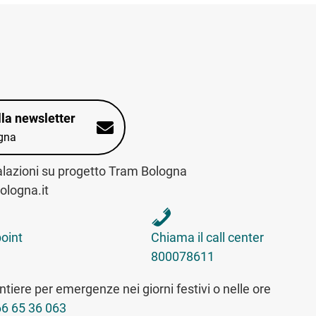
alla newsletter
gna
alazioni su progetto Tram Bologna
logna.it
int sulla mappa interattiva
telefona al call center
point
Chiama il call center
800078611
tiere per emergenze nei giorni festivi o nelle ore
6 65 36 063