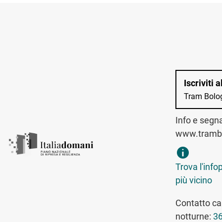
Iscriviti 
Tram Bolo
Info e segn
www.trambo
trova infopo
Trova l'info
più vicino
Contatto can
notturne:
36