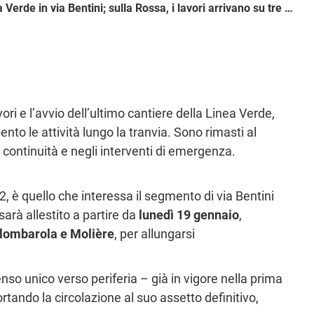
Scende su strada l’ultimo cantiere della Linea Verde in via Bentini; sulla Rossa, i lavori arrivano su tre incroci nevralgici: Prati di Caprara, C. Ducati e Marconi
ori e l’avvio dell’ultimo cantiere della Linea Verde,
to le attività lungo la tranvia. Sono rimasti al
i continuità e negli interventi di emergenza.
2, è quello che interessa il segmento di via Bentini
arà allestito a partire da
lunedì 19 gennaio
,
olombarola e Molière
, per allungarsi
enso unico verso periferia – già in vigore nella prima
ortando la circolazione al suo assetto definitivo,