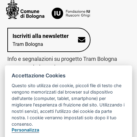
Iscriviti alla newsletter
Tram Bologna
Info e segnalazioni su progetto Tram Bologna
www.trambologna.it
Accettazione Cookies
trova infopoint sulla mappa interattiva
telefona al call center
Questo sito utilizza dei cookie, piccoli file di testo che
Trova l'infopoint
Chiama il call
vengono memorizzati dal browser sul dispositivo
più vicino
center
dell'utente (computer, tablet, smartphone) per
800078611
migliorare l'esperienza di fruizione del sito. Utilizzando i
nostri servizi, accetti l'utilizzo dei cookie da parte
Contatto cantiere per emergenze nei giorni festivi
nostra. I cookie verranno impostati solo dopo il tuo
o nelle ore notturne:
366 65 36 063
consenso.
Personalizza