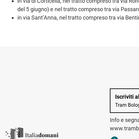
in via di Corticella, nel tratto compreso tra via Ron
del 5 giugno) e nel tratto compreso tra via Passarott
in via Sant’Anna, nel tratto compreso tra via Benti
Iscriviti 
Tram Bolo
Info e segn
www.trambo