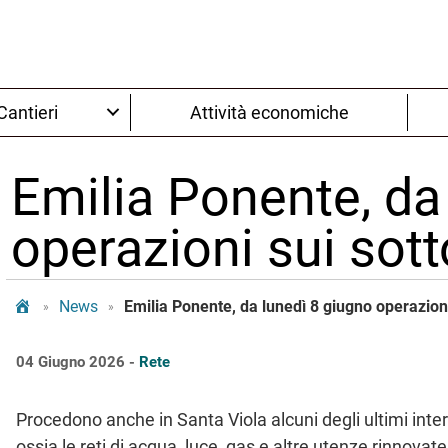
Cantieri
Attività economiche
Emilia Ponente, da
operazioni sui sott
Tram Bologna
News
Emilia Ponente, da lunedì 8 giugno operazioni
»
»
04 Giugno 2026 -
Rete
Procedono anche in Santa Viola alcuni degli ultimi interv
ossia le reti di acqua, luce, gas e altre utenze rinnovate