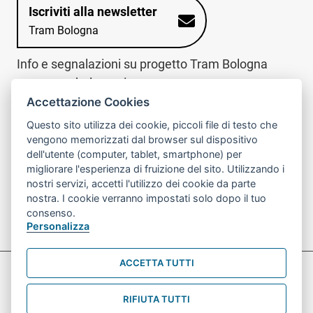
Iscriviti alla newsletter
Tram Bologna
Info e segnalazioni su progetto Tram Bologna
www.trambologna.it
Accettazione Cookies
trova infopoint sulla mappa interattiva
telefona al call center
Questo sito utilizza dei cookie, piccoli file di testo che
Trova l'infopoint
Chiama il call
vengono memorizzati dal browser sul dispositivo
più vicino
center
dell'utente (computer, tablet, smartphone) per
800078611
migliorare l'esperienza di fruizione del sito. Utilizzando i
nostri servizi, accetti l'utilizzo dei cookie da parte
Contatto cantiere per emergenze nei giorni festivi
nostra. I cookie verranno impostati solo dopo il tuo
o nelle ore notturne:
366 65 36 063
consenso.
Personalizza
ACCETTA TUTTI
Preferenze Cookie prova
Informativa sul trattamento dei dati personali
RIFIUTA TUTTI