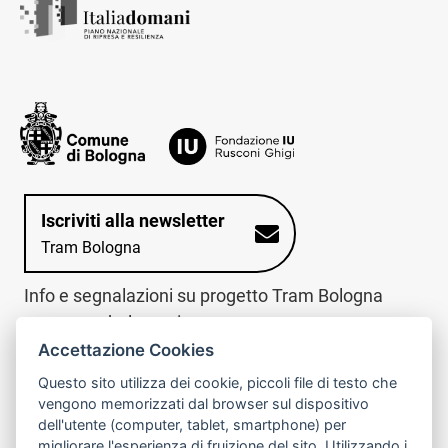
Iscriviti alla newsletter
Tram Bologna
Info e segnalazioni su progetto Tram Bologna
www.trambologna.it
Accettazione Cookies
trova infopoint sulla mappa interattiva
telefona al call center
Questo sito utilizza dei cookie, piccoli file di testo che
Trova l'infopoint
Chiama il call
vengono memorizzati dal browser sul dispositivo
più vicino
center
dell'utente (computer, tablet, smartphone) per
800078611
migliorare l'esperienza di fruizione del sito. Utilizzando i