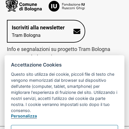
Iscriviti alla newsletter
Tram Bologna
Info e segnalazioni su progetto Tram Bologna
www.trambologna.it
Accettazione Cookies
trova infopoint sulla mappa interattiva
telefona al call center
Questo sito utilizza dei cookie, piccoli file di testo che
Trova l'infopoint
Chiama il call
vengono memorizzati dal browser sul dispositivo
più vicino
center
dell'utente (computer, tablet, smartphone) per
800078611
migliorare l'esperienza di fruizione del sito. Utilizzando i
nostri servizi, accetti l'utilizzo dei cookie da parte
Contatto cantiere per emergenze nei giorni festivi
nostra. I cookie verranno impostati solo dopo il tuo
o nelle ore notturne:
366 65 36 063
consenso.
Personalizza