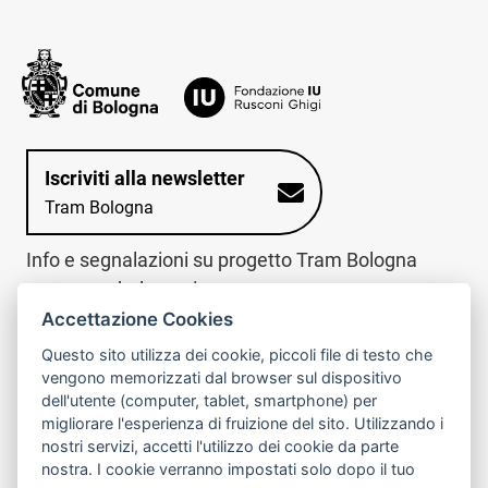
Iscriviti alla newsletter
Tram Bologna
Info e segnalazioni su progetto Tram Bologna
www.trambologna.it
Accettazione Cookies
trova infopoint sulla mappa interattiva
telefona al call center
Questo sito utilizza dei cookie, piccoli file di testo che
Trova l'infopoint
Chiama il call
vengono memorizzati dal browser sul dispositivo
più vicino
center
dell'utente (computer, tablet, smartphone) per
800078611
migliorare l'esperienza di fruizione del sito. Utilizzando i
nostri servizi, accetti l'utilizzo dei cookie da parte
Contatto cantiere per emergenze nei giorni festivi
nostra. I cookie verranno impostati solo dopo il tuo
o nelle ore notturne:
366 65 36 063