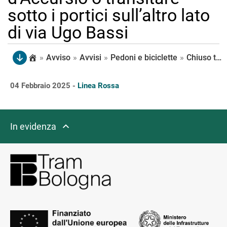
sotto i portici sull’altro lato
di via Ugo Bassi
»
Avviso
»
Avvisi
»
Pedoni e biciclette
»
Chiuso temporaneamente il marciapiede di via Ugo Bassi nel tratto tra piazza Maggiore e via Venezian, sul lato di Sala Borsa, per interventi sulle tubature. È possibile attraversare il cortile interno di Palazzo d’Accursio o transitare sotto i portici sull’altro lato di via Ugo Bassi
04 Febbraio 2025 -
Linea Rossa
In evidenza