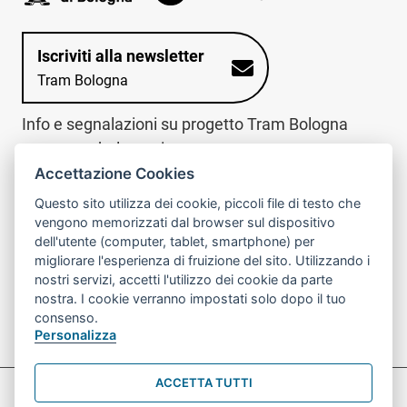
Iscriviti alla newsletter
Tram Bologna
Info e segnalazioni su progetto Tram Bologna
www.trambologna.it
Accettazione Cookies
trova infopoint sulla mappa interattiva
telefona al call center
Questo sito utilizza dei cookie, piccoli file di testo che
Trova l'infopoint
Chiama il call
vengono memorizzati dal browser sul dispositivo
più vicino
center
dell'utente (computer, tablet, smartphone) per
800078611
migliorare l'esperienza di fruizione del sito. Utilizzando i
nostri servizi, accetti l'utilizzo dei cookie da parte
Contatto cantiere per emergenze nei giorni festivi
nostra. I cookie verranno impostati solo dopo il tuo
o nelle ore notturne:
366 65 36 063
consenso.
Personalizza
ACCETTA TUTTI
Preferenze Cookie prova