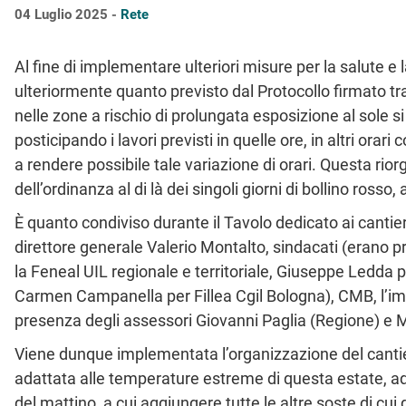
04 Luglio 2025 -
Rete
Al fine di implementare ulteriori misure per la salute e 
ulteriormente quanto previsto dal Protocollo firmato tra
nelle zone a rischio di prolungata esposizione al sole s
posticipando i lavori previsti in quelle ore, in altri orar
a rendere possibile tale variazione di orari. Questa rior
dell’ordinanza al di là dei singoli giorni di bollino rosso
È quanto condiviso durante il Tavolo dedicato ai cantie
direttore generale Valerio Montalto, sindacati (erano 
la Feneal UIL regionale e territoriale, Giuseppe Ledda p
Carmen Campanella per Fillea Cgil Bologna), CMB, l’impr
presenza degli assessori Giovanni Paglia (Regione) e
Viene dunque implementata l’organizzazione del cantie
adattata alle temperature estreme di questa estate, ad
del mattino, a cui aggiungere tutte le altre soste di c