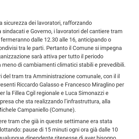
la sicurezza dei lavoratori, rafforzando
 sindacati e Governo, i lavoratori del cantiere tram
i fermeranno dalle 12.30 alle 16, anticipando o
i condivisi tra le parti. Pertanto il Comune si impegna
ganizzazione sarà attiva per tutto il periodo
, a meno di cambiamenti climatici stabili e prevedibili.
ri del tram tra Amministrazione comunale, con il il
presenti Riccardo Galasso e Francesco Miraglino per
er la Fillea Cgil regionale e Luca Simonazzi e
esa che sta realizzando l’infrastruttura, alla
 Michele Campaniello (Comune).
re tram che già in queste settimane era stata
ottando: pause di 15 minuti ogni ora già dalle 10
ui qualunque dipendente ritenesse di aver bisogno,