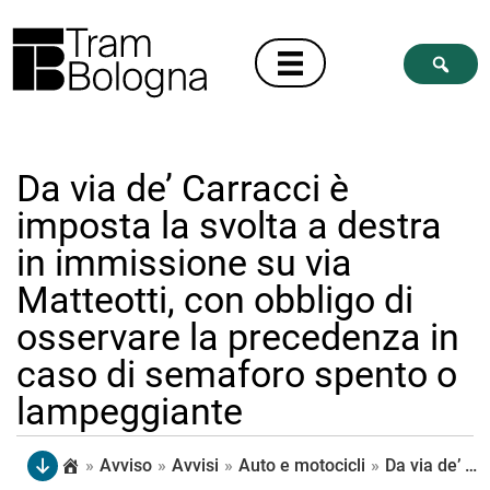
Da via de’ Carracci è
imposta la svolta a destra
in immissione su via
Matteotti, con obbligo di
osservare la precedenza in
caso di semaforo spento o
lampeggiante
»
Avviso
»
Avvisi
»
Auto e motocicli
»
Da via de’ Carracci è imposta la svolta a destra in immissione su via Matteotti, con obbligo di osservare la precedenza in caso di semaforo spento o lampeggiante