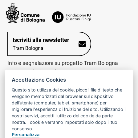
Iscriviti alla newsletter
Tram Bologna
Info e segnalazioni su progetto Tram Bologna
www.trambologna.it
Accettazione Cookies
trova infopoint sulla mappa interattiva
telefona al call center
Questo sito utilizza dei cookie, piccoli file di testo che
Trova l'infopoint
Chiama il call
vengono memorizzati dal browser sul dispositivo
più vicino
center
dell'utente (computer, tablet, smartphone) per
800078611
migliorare l'esperienza di fruizione del sito. Utilizzando i
nostri servizi, accetti l'utilizzo dei cookie da parte
Contatto cantiere per emergenze nei giorni festivi
nostra. I cookie verranno impostati solo dopo il tuo
o nelle ore notturne:
366 65 36 063
consenso.
Personalizza