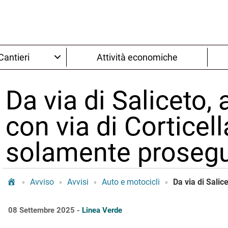
Cantieri
Attività economiche
Da via di Saliceto, 
con via di Corticell
solamente prosegui
Tram Bologna
Avviso
Avvisi
Auto e motocicli
»
»
»
»
08 Settembre 2025 -
Linea Verde