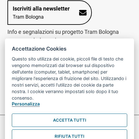
Iscriviti alla newsletter
Tram Bologna
Info e segnalazioni su progetto Tram Bologna
www.trambologna.it
Accettazione Cookies
trova infopoint sulla mappa interattiva
telefona al call center
Questo sito utilizza dei cookie, piccoli file di testo che
Trova l'infopoint
Chiama il call
vengono memorizzati dal browser sul dispositivo
più vicino
center
dell'utente (computer, tablet, smartphone) per
800078611
migliorare l'esperienza di fruizione del sito. Utilizzando i
nostri servizi, accetti l'utilizzo dei cookie da parte
Contatto cantiere per emergenze nei giorni festivi
nostra. I cookie verranno impostati solo dopo il tuo
o nelle ore notturne:
366 65 36 063
consenso.
Personalizza
ACCETTA TUTTI
Preferenze Cookie prova
Informativa sul trattamento dei dati personali
RIFIUTA TUTTI