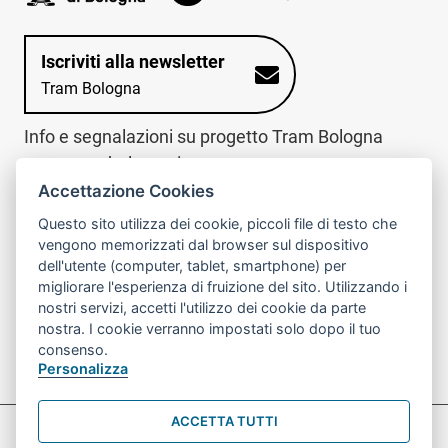
Iscriviti alla newsletter
Tram Bologna
Info e segnalazioni su progetto Tram Bologna
www.trambologna.it
Accettazione Cookies
trova infopoint sulla mappa interattiva
telefona al call center
Questo sito utilizza dei cookie, piccoli file di testo che
Trova l'infopoint
Chiama il call
vengono memorizzati dal browser sul dispositivo
più vicino
center
dell'utente (computer, tablet, smartphone) per
800078611
migliorare l'esperienza di fruizione del sito. Utilizzando i
nostri servizi, accetti l'utilizzo dei cookie da parte
Contatto cantiere per emergenze nei giorni festivi
nostra. I cookie verranno impostati solo dopo il tuo
o nelle ore notturne:
366 65 36 063
consenso.
Personalizza
ACCETTA TUTTI
Preferenze Cookie prova