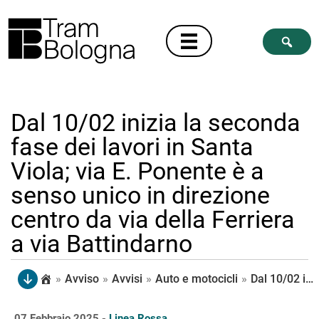
Dal 10/02 inizia la seconda
fase dei lavori in Santa
Viola; via E. Ponente è a
senso unico in direzione
centro da via della Ferriera
a via Battindarno
»
Avviso
»
Avvisi
»
Auto e motocicli
»
Dal 10/02 inizia la seconda fase dei lavori in Santa Viola; via E. Ponente è a senso unico in direzione centro da via della Ferriera a via Battindarno
07 Febbraio 2025 -
Linea Rossa