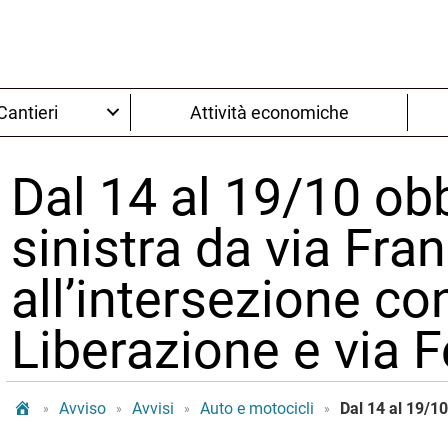
Cantieri
Attività economiche
Dal 14 al 19/10 obb
sinistra da via Fra
all’intersezione con
Liberazione e via 
Tram Bologna
Avviso
Avvisi
Auto e motocicli
»
»
»
»