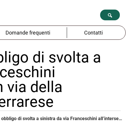
Domande frequenti
Contatti
ligo di svolta a
nceschini
 via della
Ferrarese
Dal 14 al 19/10 obbligo di svolta a sinistra da via Franceschini all’intersezione con via della Liberazione e via Ferrarese