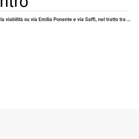
entro
Dal 15/6 al 1/9 la viabilità su via Emilia Ponente e via Saffi, nel tratto tra gli incroci con via Vittorio Veneto e via Marzabotto, è consentita su tre corsie: due in direzione periferia, una in direzione centro