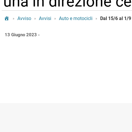
una in direzione c
Tram Bologna
Avviso
Avvisi
Auto e motocicli
»
»
»
»
13 Giugno 2023 -