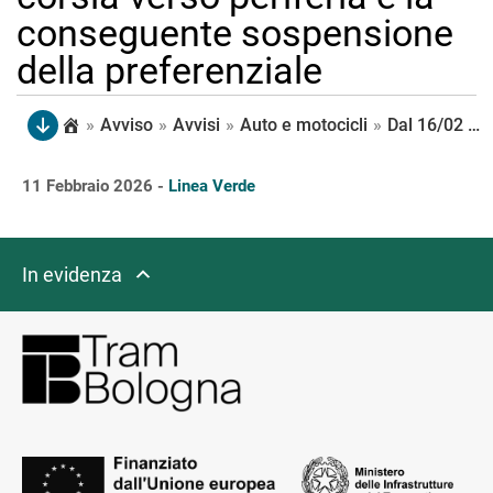
conseguente sospensione
della preferenziale
»
Avviso
»
Avvisi
»
Auto e motocicli
»
Dal 16/02 via di Corticella è a senso unico nel tratto compreso tra la rotonda Vittime Civili di Guerra e il civ. 189, con un restringimento di carreggiata e il mantenimento di una sola corsia verso periferia e la conseguente sospensione della preferenziale
11 Febbraio 2026 -
Linea Verde
In evidenza