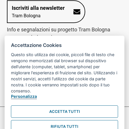
Iscriviti alla newsletter
Tram Bologna
Info e segnalazioni su progetto Tram Bologna
www.trambologna.it
Accettazione Cookies
trova infopoint sulla mappa interattiva
telefona al call center
Questo sito utilizza dei cookie, piccoli file di testo che
Trova l'infopoint
Chiama il call
vengono memorizzati dal browser sul dispositivo
più vicino
center
dell'utente (computer, tablet, smartphone) per
800078611
migliorare l'esperienza di fruizione del sito. Utilizzando i
nostri servizi, accetti l'utilizzo dei cookie da parte
Contatto cantiere per emergenze nei giorni festivi
nostra. I cookie verranno impostati solo dopo il tuo
o nelle ore notturne:
366 65 36 063
consenso.
Personalizza
ACCETTA TUTTI
Preferenze Cookie prova
Informativa sul trattamento dei dati personali
RIFIUTA TUTTI