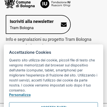
Iscriviti alla newsletter
Tram Bologna
Info e segnalazioni su progetto Tram Bologna
www.trambologna.it
Accettazione Cookies
trova infopoint sulla mappa interattiva
telefona al call center
Questo sito utilizza dei cookie, piccoli file di testo che
Trova l'infopoint
Chiama il call
vengono memorizzati dal browser sul dispositivo
più vicino
center
dell'utente (computer, tablet, smartphone) per
800078611
migliorare l'esperienza di fruizione del sito. Utilizzando i
nostri servizi, accetti l'utilizzo dei cookie da parte
Contatto cantiere per emergenze nei giorni festivi
nostra. I cookie verranno impostati solo dopo il tuo
o nelle ore notturne:
366 65 36 063
consenso.
Personalizza