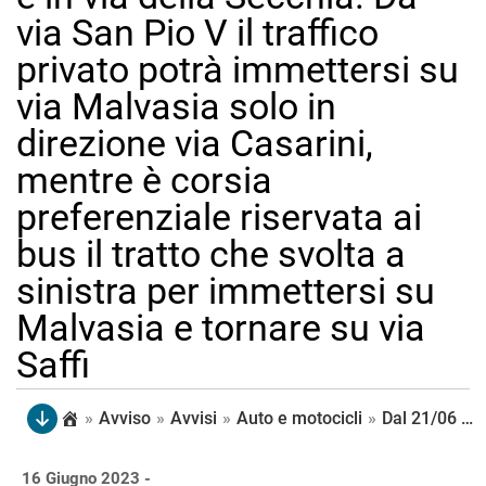
via San Pio V il traffico
privato potrà immettersi su
via Malvasia solo in
direzione via Casarini,
mentre è corsia
preferenziale riservata ai
bus il tratto che svolta a
sinistra per immettersi su
Malvasia e tornare su via
Saffi
»
Avviso
»
Avvisi
»
Auto e motocicli
»
Dal 21/06 al 8/09, per traffico in direzione periferia da via Saffi svolta obbligatoria a destra su via San Pio V, eccetto residenti e accedenti a proprietà e attività commerciali nel tratto di via Saffi fino al n.63 e in via della Secchia. Da via San Pio V il traffico privato potrà immettersi su via Malvasia solo in direzione via Casarini, mentre è corsia preferenziale riservata ai bus il tratto che svolta a sinistra per immettersi su Malvasia e tornare su via Saffi
16 Giugno 2023 -