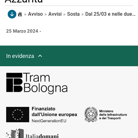
»
Avviso
»
Avvisi
»
Sosta
»
Dal 25/03 e nelle due settimane successive vengono progressivamente rimossi gli stalli sosta limitrofi alla Chiesa dell’Annunciazione e sul lato sud di via Riva di Reno compreso tra Lame e Azzarita
25 Marzo 2024 -
In evidenza