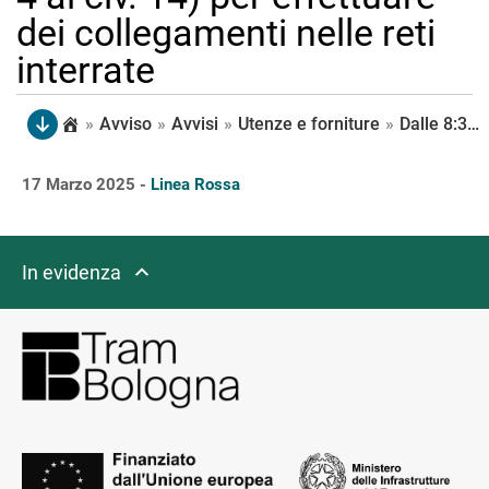
dei collegamenti nelle reti
interrate
»
Avviso
»
Avvisi
»
Utenze e forniture
»
Dalle 8:30 alle 16:00 di martedì 18 è interrotta la fonitura idrica in via E. Ponente (dal civ. 92 al civ. 116 e ai civ. 157, 183,195,197,199), in via del Giacinto (dal civ. 1 al civ.28) e in via Pinturicchio (dal civ. 4 al civ. 14) per effettuare dei collegamenti nelle reti interrate
17 Marzo 2025 -
Linea Rossa
In evidenza