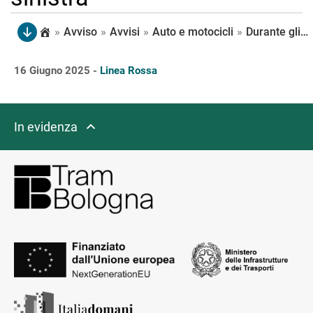
»
Avviso
»
Avvisi
»
Auto e motocicli
»
Durante gli interventi notturni in uscita da via della Salute è obbligatorio proseguire diritto e girare a destra. Al contrario, provenendo da via C. Ducati, è possibile proseguire diritto e girare a sinistra
16 Giugno 2025 -
Linea Rossa
In evidenza