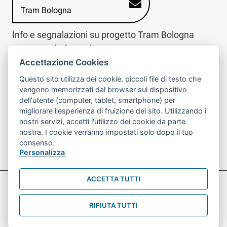
Tram Bologna
Info e segnalazioni su progetto Tram Bologna
www.trambologna.it
Accettazione Cookies
trova infopoint sulla mappa interattiva
telefona al call center
Questo sito utilizza dei cookie, piccoli file di testo che
Trova l'infopoint
Chiama il call
vengono memorizzati dal browser sul dispositivo
più vicino
center
dell'utente (computer, tablet, smartphone) per
800078611
migliorare l'esperienza di fruizione del sito. Utilizzando i
nostri servizi, accetti l'utilizzo dei cookie da parte
Contatto cantiere per emergenze nei giorni festivi
nostra. I cookie verranno impostati solo dopo il tuo
o nelle ore notturne:
366 65 36 063
consenso.
Personalizza
ACCETTA TUTTI
Preferenze Cookie prova
Informativa sul trattamento dei dati personali
RIFIUTA TUTTI