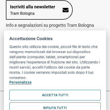
Iscriviti alla newsletter
Tram Bologna
Info e segnalazioni su progetto Tram Bologna
www.trambologna.it
Accettazione Cookies
trova infopoint sulla mappa interattiva
telefona al call center
Questo sito utilizza dei cookie, piccoli file di testo che
Trova l'infopoint
Chiama il call
vengono memorizzati dal browser sul dispositivo
più vicino
center
dell'utente (computer, tablet, smartphone) per
800078611
migliorare l'esperienza di fruizione del sito. Utilizzando i
nostri servizi, accetti l'utilizzo dei cookie da parte
Contatto cantiere per emergenze nei giorni festivi
nostra. I cookie verranno impostati solo dopo il tuo
o nelle ore notturne:
366 65 36 063
consenso.
Personalizza
ACCETTA TUTTI
Preferenze Cookie prova
Informativa sul trattamento dei dati personali
RIFIUTA TUTTI