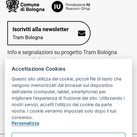
Iscriviti alla newsletter
Tram Bologna
Info e segnalazioni su progetto Tram Bologna
www.trambologna.it
Accettazione Cookies
trova infopoint sulla mappa interattiva
telefona al call center
Questo sito utilizza dei cookie, piccoli file di testo che
Trova l'infopoint
Chiama il call
vengono memorizzati dal browser sul dispositivo
più vicino
center
dell'utente (computer, tablet, smartphone) per
800078611
migliorare l'esperienza di fruizione del sito. Utilizzando i
nostri servizi, accetti l'utilizzo dei cookie da parte
Contatto cantiere per emergenze nei giorni festivi
nostra. I cookie verranno impostati solo dopo il tuo
o nelle ore notturne:
366 65 36 063
consenso.
Personalizza