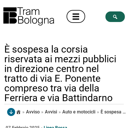
È sospesa la corsia
riservata ai mezzi pubblici
in direzione centro nel
tratto di via E. Ponente
compreso tra via della
Ferriera e via Battindarno
»
Avviso
»
Avvisi
»
Auto e motocicli
»
È sospesa la corsia riservata ai mezzi pubblici in direzione centro nel tratto di via E. Ponente compreso tra via della Ferriera e via Battindarno
07 Febbraio 2025 -
Linea Rossa