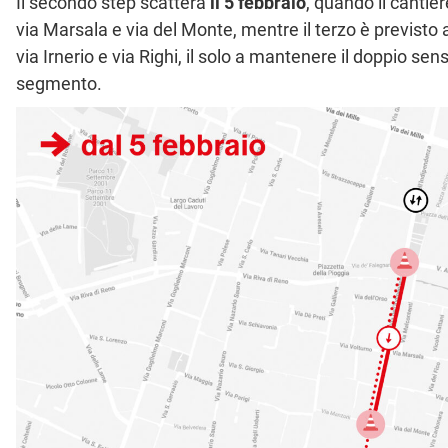
Il secondo step scatterà
il 5 febbraio
, quando il cantie
via Marsala e via del Monte, mentre il terzo è previsto 
via Irnerio e via Righi, il solo a mantenere il doppio senso
segmento.