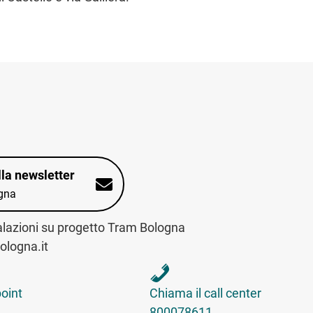
alla newsletter
gna
alazioni su progetto Tram Bologna
logna.it
int sulla mappa interattiva
telefona al call center
point
Chiama il call center
800078611