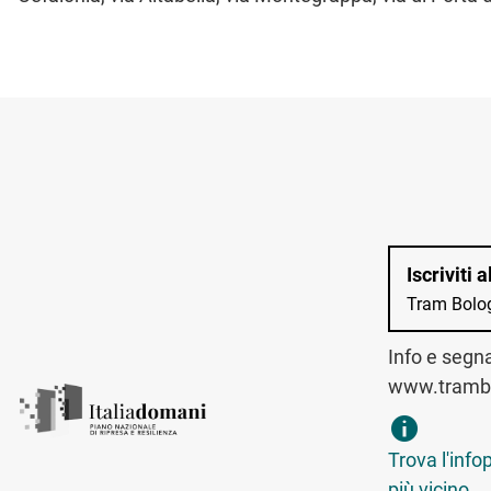
Iscriviti 
Tram Bolo
Info e segn
www.trambo
trova infopo
Trova l'info
più vicino