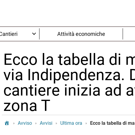
Cantieri
Attività economiche
Ecco la tabella di m
via Indipendenza. D
cantiere inizia ad a
zona T
Tram Bologna
Avviso
Avvisi
Ultima ora
»
»
»
»