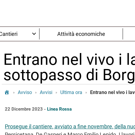
Cantieri
Attività economiche
Entrano nel vivo i l
sottopasso di Bor
Tram Bologna
Avviso
Avvisi
Ultima ora
Entrano nel vivo i la
»
»
»
»
22 Dicembre 2023 -
Linea Rossa
Prosegue il cantiere, avviato a fine novembre, della n
Persicetana, De Gasperi e Marco Emilio Lepido. I lavori