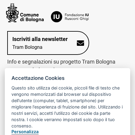
Iscriviti alla newsletter
Tram Bologna
Info e segnalazioni su progetto Tram Bologna
www.trambologna.it
Accettazione Cookies
trova infopoint sulla mappa interattiva
telefona al call center
Questo sito utilizza dei cookie, piccoli file di testo che
Trova l'infopoint
Chiama il call
vengono memorizzati dal browser sul dispositivo
più vicino
center
dell'utente (computer, tablet, smartphone) per
800078611
migliorare l'esperienza di fruizione del sito. Utilizzando i
nostri servizi, accetti l'utilizzo dei cookie da parte
Contatto cantiere per emergenze nei giorni festivi
nostra. I cookie verranno impostati solo dopo il tuo
o nelle ore notturne:
366 65 36 063
consenso.
Personalizza