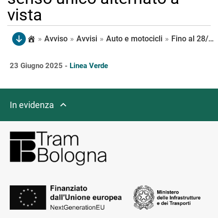
vista
»
Avviso
»
Avvisi
»
Auto e motocicli
»
Fino al 28/06 via Barbieri è strada chiusa all’intersezione con via di Corticella; residenti e autorizzati possono entrare e uscire passando da via A. Da Faenza, con circolazione regolata da un senso unico alternato a vista
23 Giugno 2025 -
Linea Verde
In evidenza