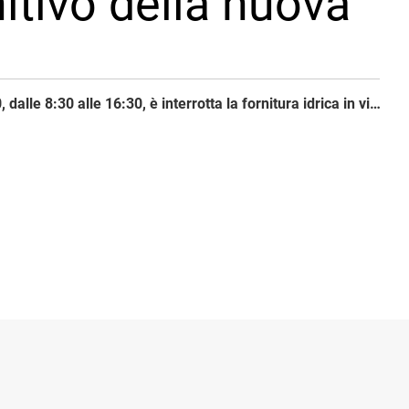
itivo della nuova
Giovedì 23/10, dalle 8:30 alle 16:30, è interrotta la fornitura idrica in via di Zaniboni e nel tratto di via Francesca De Giovanni compreso tra il civ. 45 e il 27 per effettuare il collegamento definitivo della nuova rete