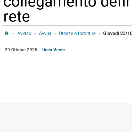
collegamento defin
rete
Tram Bologna
Avviso
Avvisi
Utenze e forniture
»
»
»
»
20 Ottobre 2025 -
Linea Verde