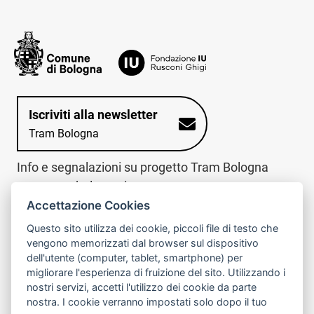
Iscriviti alla newsletter
Tram Bologna
Info e segnalazioni su progetto Tram Bologna
www.trambologna.it
Accettazione Cookies
trova infopoint sulla mappa interattiva
telefona al call center
Questo sito utilizza dei cookie, piccoli file di testo che
Trova l'infopoint
Chiama il call
vengono memorizzati dal browser sul dispositivo
più vicino
center
dell'utente (computer, tablet, smartphone) per
800078611
migliorare l'esperienza di fruizione del sito. Utilizzando i
nostri servizi, accetti l'utilizzo dei cookie da parte
Contatto cantiere per emergenze nei giorni festivi
nostra. I cookie verranno impostati solo dopo il tuo
o nelle ore notturne:
366 65 36 063