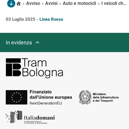
»
Avviso
»
Avvisi
»
Auto e motocicli
»
I veicoli che escono dal tratto di via Lame che segue la numerazione dei civ. dal 61 al 71, all’intersezione con la strada principale possono proseguire diritto o girare a destra
03 Luglio 2025 -
Linea Rossa
In evidenza