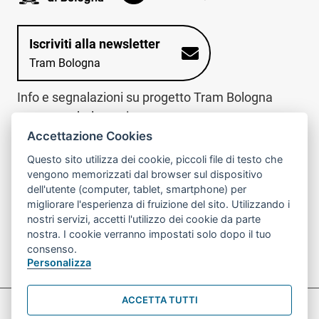
Iscriviti alla newsletter
Tram Bologna
Info e segnalazioni su progetto Tram Bologna
www.trambologna.it
Accettazione Cookies
trova infopoint sulla mappa interattiva
telefona al call center
Questo sito utilizza dei cookie, piccoli file di testo che
Trova l'infopoint
Chiama il call
vengono memorizzati dal browser sul dispositivo
più vicino
center
dell'utente (computer, tablet, smartphone) per
800078611
migliorare l'esperienza di fruizione del sito. Utilizzando i
nostri servizi, accetti l'utilizzo dei cookie da parte
Contatto cantiere per emergenze nei giorni festivi
nostra. I cookie verranno impostati solo dopo il tuo
o nelle ore notturne:
366 65 36 063
consenso.
Personalizza
ACCETTA TUTTI
Preferenze Cookie prova