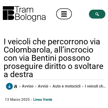
I veicoli che percorrono via
Colombarola, all’incrocio
con via Bentini possono
proseguire diritto o svoltare
a destra
»
Avviso
»
Avvisi
»
Auto e motocicli
»
I veicoli che percorrono via Colombarola, all’incrocio con via Bentini possono proseguire diritto o svoltare a destra
13 Marzo 2025 -
Linea Verde