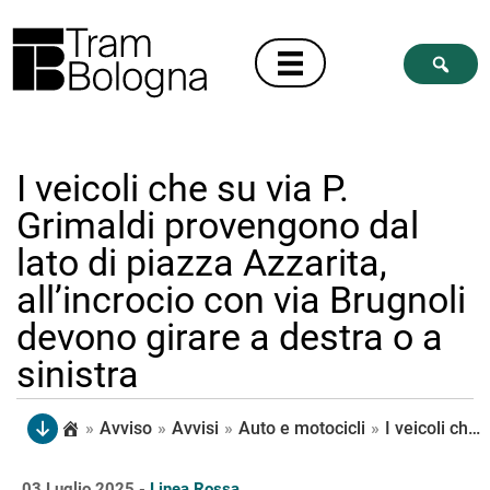
I veicoli che su via P.
Grimaldi provengono dal
lato di piazza Azzarita,
all’incrocio con via Brugnoli
devono girare a destra o a
sinistra
»
Avviso
»
Avvisi
»
Auto e motocicli
»
I veicoli che su via P. Grimaldi provengono dal lato di piazza Azzarita, all’incrocio con via Brugnoli devono girare a destra o a sinistra
03 Luglio 2025 -
Linea Rossa