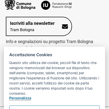
Iscriviti alla newsletter
Tram Bologna
Info e segnalazioni su progetto Tram Bologna
www.trambologna.it
Accettazione Cookies
trova infopoint sulla mappa interattiva
telefona al call center
Questo sito utilizza dei cookie, piccoli file di testo che
Trova l'infopoint
Chiama il call
vengono memorizzati dal browser sul dispositivo
più vicino
center
dell'utente (computer, tablet, smartphone) per
800078611
migliorare l'esperienza di fruizione del sito. Utilizzando i
nostri servizi, accetti l'utilizzo dei cookie da parte
Contatto cantiere per emergenze nei giorni festivi
nostra. I cookie verranno impostati solo dopo il tuo
o nelle ore notturne:
366 65 36 063
consenso.
Personalizza