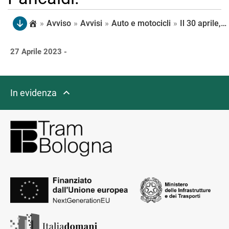
»
Avviso
»
Avvisi
»
Auto e motocicli
»
Il 30 aprile, dalle 7 alle 15, Rotonda Pancaldi, Viale della Fiera, Viale Aldo Moro e via Garavaglia chiuse per lavori propedeutici. L’operazione riguarda la rimozione della torre faro presente nella rotonda Pancaldi.
27 Aprile 2023 -
In evidenza