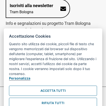
Iscriviti alla newsletter
Tram Bologna
Info e segnalazioni su progetto Tram Bologna
www.trambologna.it
Accettazione Cookies
trova infopoint sulla mappa interattiva
telefona al call center
Questo sito utilizza dei cookie, piccoli file di testo che
Trova l'infopoint
Chiama il call
vengono memorizzati dal browser sul dispositivo
più vicino
center
dell'utente (computer, tablet, smartphone) per
800078611
migliorare l'esperienza di fruizione del sito. Utilizzando i
nostri servizi, accetti l'utilizzo dei cookie da parte
Contatto cantiere per emergenze nei giorni festivi
nostra. I cookie verranno impostati solo dopo il tuo
o nelle ore notturne:
366 65 36 063
consenso.
Personalizza
ACCETTA TUTTI
Preferenze Cookie prova
Informativa sul trattamento dei dati personali
RIFIUTA TUTTI