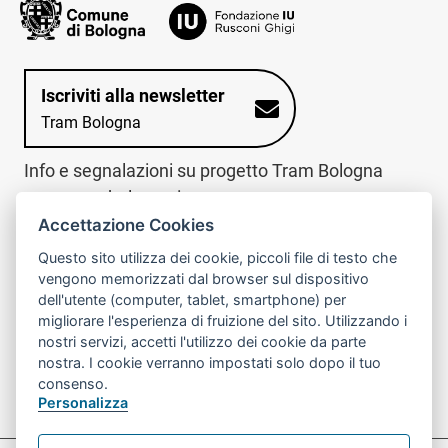
Iscriviti alla newsletter
Tram Bologna
Info e segnalazioni su progetto Tram Bologna
www.trambologna.it
Accettazione Cookies
trova infopoint sulla mappa interattiva
telefona al call center
Questo sito utilizza dei cookie, piccoli file di testo che
Trova l'infopoint
Chiama il call
vengono memorizzati dal browser sul dispositivo
più vicino
center
dell'utente (computer, tablet, smartphone) per
800078611
migliorare l'esperienza di fruizione del sito. Utilizzando i
nostri servizi, accetti l'utilizzo dei cookie da parte
Contatto cantiere per emergenze nei giorni festivi
nostra. I cookie verranno impostati solo dopo il tuo
o nelle ore notturne:
366 65 36 063
consenso.
Personalizza