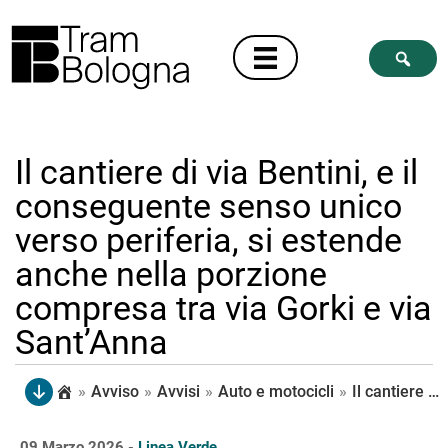
Il cantiere di via Bentini, e il
conseguente senso unico
verso periferia, si estende
anche nella porzione
compresa tra via Gorki e via
Sant’Anna
»
Avviso
»
Avvisi
»
Auto e motocicli
»
Il cantiere di via Bentini, e il conseguente senso unico verso periferia, si estende anche nella porzione compresa tra via Gorki e via Sant’Anna
09 Marzo 2026 -
Linea Verde