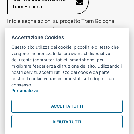
Tram Bologna
Info e segnalazioni su progetto Tram Bologna
www.trambologna.it
Accettazione Cookies
trova infopoint sulla mappa interattiva
telefona al call center
Questo sito utilizza dei cookie, piccoli file di testo che
Trova l'infopoint
Chiama il call
vengono memorizzati dal browser sul dispositivo
più vicino
center
dell'utente (computer, tablet, smartphone) per
800078611
migliorare l'esperienza di fruizione del sito. Utilizzando i
nostri servizi, accetti l'utilizzo dei cookie da parte
Contatto cantiere per emergenze nei giorni festivi
nostra. I cookie verranno impostati solo dopo il tuo
o nelle ore notturne:
366 65 36 063
consenso.
Personalizza
ACCETTA TUTTI
Preferenze Cookie prova
Informativa sul trattamento dei dati personali
RIFIUTA TUTTI