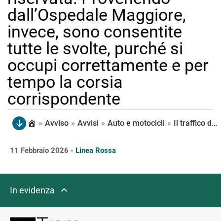
dall’Ospedale Maggiore,
invece, sono consentite
tutte le svolte, purché si
occupi correttamente e per
tempo la corsia
corrispondente
»
Avviso
»
Avvisi
»
Auto e motocicli
»
Il traffico della via Emilia verso centro deve svoltare a destra o a sinistra all’incrocio con Pertini/Caprara, ad eccezione degli autorizzati che possono proseguire diritto nella corsia riservata. Provenendo dall’Ospedale Maggiore, invece, sono consentite tutte le svolte, purché si occupi correttamente e per tempo la corsia corrispondente
11 Febbraio 2026 -
Linea Rossa
In evidenza