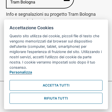
Tram Bologna
Info e segnalazioni su progetto Tram Bologna
www.trambologna.it
Accettazione Cookies
trova infopoint sulla mappa interattiva
telefona al call center
Questo sito utilizza dei cookie, piccoli file di testo che
Trova l'infopoint
Chiama il call
vengono memorizzati dal browser sul dispositivo
più vicino
center
dell'utente (computer, tablet, smartphone) per
800078611
migliorare l'esperienza di fruizione del sito. Utilizzando i
nostri servizi, accetti l'utilizzo dei cookie da parte
Contatto cantiere per emergenze nei giorni festivi
nostra. I cookie verranno impostati solo dopo il tuo
o nelle ore notturne:
366 65 36 063
consenso.
Personalizza
ACCETTA TUTTI
Preferenze Cookie prova
Informativa sul trattamento dei dati personali
RIFIUTA TUTTI