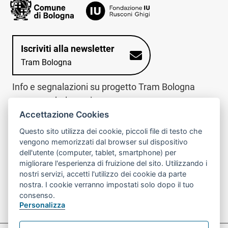
Iscriviti alla newsletter
Tram Bologna
Info e segnalazioni su progetto Tram Bologna
www.trambologna.it
Accettazione Cookies
trova infopoint sulla mappa interattiva
telefona al call center
Questo sito utilizza dei cookie, piccoli file di testo che
Trova l'infopoint
Chiama il call
vengono memorizzati dal browser sul dispositivo
più vicino
center
dell'utente (computer, tablet, smartphone) per
800078611
migliorare l'esperienza di fruizione del sito. Utilizzando i
nostri servizi, accetti l'utilizzo dei cookie da parte
Contatto cantiere per emergenze nei giorni festivi
nostra. I cookie verranno impostati solo dopo il tuo
o nelle ore notturne:
366 65 36 063
consenso.
Personalizza