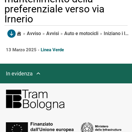
preferenziale verso via
Irnerio
»
Avviso
»
Avvisi
»
Auto e motocicli
»
Iniziano i lavori per il capolinea della Linea Verde in centro storico: in via dei Mille il cantiere si posiziona nella parte nord della carreggiata e rimangono percorribili una corsia per senso di marcia, con il mantenimento della preferenziale verso via Irnerio
13 Marzo 2025 -
Linea Verde
In evidenza