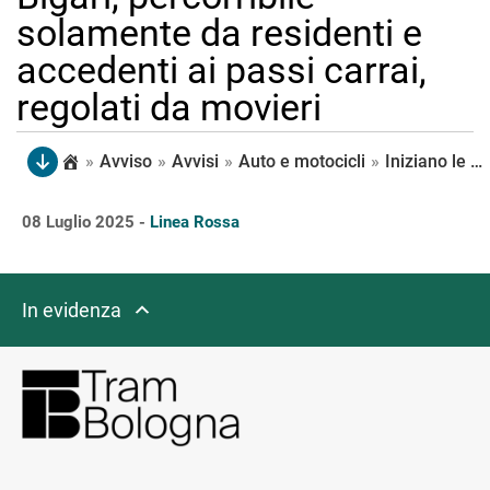
solamente da residenti e
accedenti ai passi carrai,
regolati da movieri
»
Avviso
»
Avvisi
»
Auto e motocicli
»
Iniziano le attività notturne, in giornate non continuative, per la posa delle rotaie in via della Liberazione. Durante le operazioni chiude integralmente la porzione compresa tra Mascherino e Bigari, percorribile solamente da residenti e accedenti ai passi carrai, regolati da movieri
08 Luglio 2025 -
Linea Rossa
In evidenza